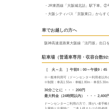
・JR東西線「大阪城北詰」駅下車。②
・大阪シティバス「京阪東口」からす
車でお越しの方へ
阪神高速道路東大阪線「法円坂」出口
駐車場（普通車専用・収容台数92
［ 火～土 ］午前8：00～午後9：45
※一般車利用可（ドーンセンター利用者以外
※制限：車高1.55m・車幅1.80m・車長5.30m
30分ごとに ・・・ 200円
最大料金（24時間以内） ・・・ 2,400
ドーンセンターご利用の方で、障がい者手帳
入庫時と出庫時に、ご本人様または介助者様