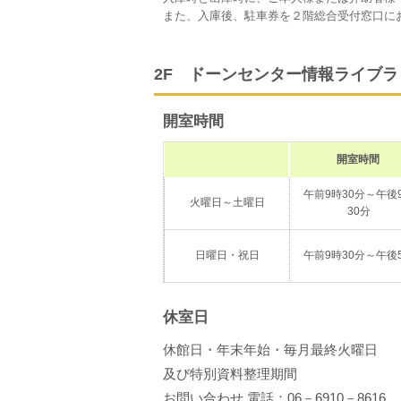
また、入庫後、駐車券を２階総合受付窓口に
2F ドーンセンター情報ライブラ
開室時間
開室時間
午前9時30分～午後
火曜日～土曜日
30分
日曜日・祝日
午前9時30分～午後
休室日
休館日・年末年始・毎月最終火曜日
及び特別資料整理期間
お問い合わせ 電話：06－6910－8616