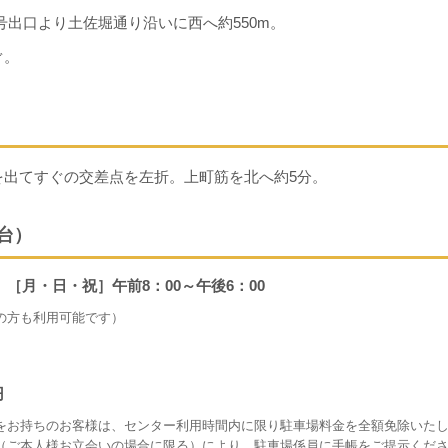
号出口より土佐堀通り沿いに西へ約550m。
ぐ。
を出てすぐの交差点を左折。上町筋を北へ約5分。
台）
 ［月・日・祝］午前8：00～午後6：00
の方も利用可能です）
円
をお持ちのお客様は、センター利用時間内に限り駐車場料金を全額免除いた
（ご本人様お立会いの場合に限る）により、駐車場係員に手帳をご提示くだ